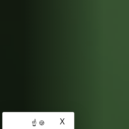
X
Masquer le band