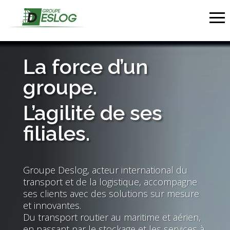
Panneau de gestion des cookies
Lecteur
vidéo
La force d’un
groupe.
L’agilité de ses
filiales.
Groupe Deslog, acteur international du
transport et de la logistique, accompagne
ses clients avec des solutions sur mesure
et innovantes.
Du transport routier au maritime et aérien,
en passant par le stockage et les services à