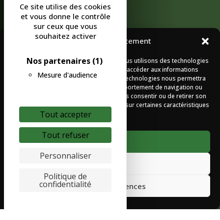
Ce site utilise des cookies
et vous donne le contrôle
sur ceux que vous
souhaitez activer
Gérer le consentement
Nos partenaires
(1)
Pour offrir les meilleures expériences, nous utilisons des technologies
telles que les cookies pour stocker et/ou accéder aux informations
Mesure d'audience
des appareils. Le fait de consentir à ces technologies nous permettra
de traiter des données telles que le comportement de navigation ou
les ID uniques sur ce site. Le fait de ne pas consentir ou de retirer son
consentement peut avoir un effet négatif sur certaines caractéristiques
Tout accepter
et fonctions.
Tout refuser
Accepter
Personnaliser
Refuser
Politique de
confidentialité
Voir les préférences